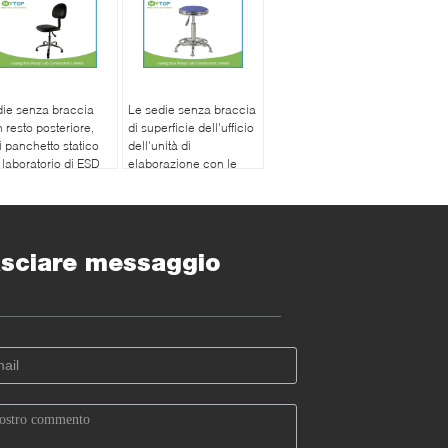
ie senza braccia
Le sedie senza braccia
 resto posteriore,
di superficie dell'ufficio
i panchetto statico
dell'unità di
 laboratorio di ESD
elaborazione con le
 laboratorio con le
ruote, banco di
te
laboratorio defeca 420
millimetri - 560
millimetri
sciare messaggio