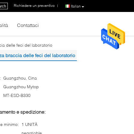
Richiedere un preventivo
|
rch
Italian
lità
Contattaci
a delle feci del laboratorio
a braccia delle feci del laboratorio
:
Guangzhou, Cina
Guangzhou Mytop
MT-ESD-B330
gamento e spedizione:
ne minimo:
1 UNITÀ
negotiable