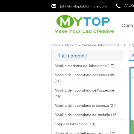
86-2
john@mytoplabfurniture.com
Casa
M
Casa
Prodotti
Sedie del laboratorio di ESD
Tutti i prodotti
Mobilia moderna del laboratorio
(17)
Mobilia del laboratorio dell'università
(16)
Mobilia del laboratorio dell'ospedale
(16)
Mobilia del laboratorio di scienza
(21)
Mobilia del laboratorio del metallo
(16)
cappa di laboratorio
(18)
Piano di lavoro dell'epossiresina
(12)