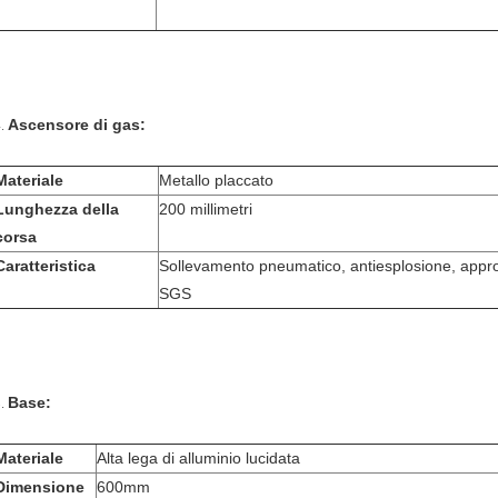
Ascensore di gas:
4.
Materiale
Metallo placcato
Lunghezza della
200 millimetri
corsa
Caratteristica
Sollevamento pneumatico, antiesplosione, appro
SGS
Base:
5.
Materiale
Alta lega di alluminio lucidata
Dimensione
600mm