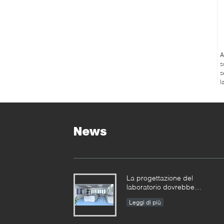
A
s
s
l
s
s
d
News
La progettazione del
laboratorio dovrebbe
razionalizzare lo spazio
Leggi di più