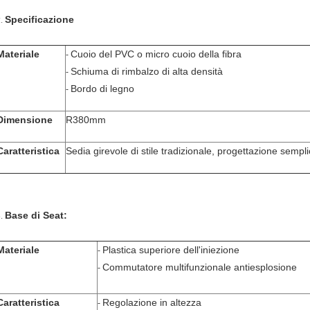
Specificazione
2.
Materiale
Cuoio del PVC o micro cuoio della fibra
-
Schiuma di rimbalzo di alta densità
-
Bordo di legno
-
Dimensione
R380mm
Caratteristica
Sedia girevole di stile tradizionale, progettazione semp
Base di Seat:
3.
Materiale
Plastica superiore dell'iniezione
-
Commutatore multifunzionale antiesplosione
-
Caratteristica
Regolazione in altezza
-