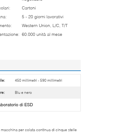
olari:
Cartoni
gna:
5 - 20 giorni lavorativi
mento:
Western Union, L/C, T/T
entazione:
60.000 unità al mese
ile:
450 millimetri - 590 millimetri
re:
Blu e nero
aboratorio di ESD
a macchina per colata continua di cinque stelle