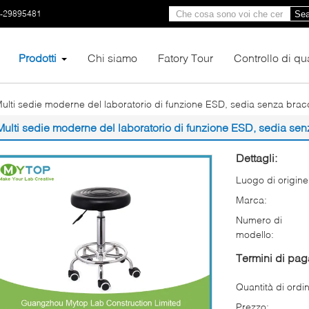
0-29895481
Sea
Prodotti
Chi siamo
Fatory Tour
Controllo di qua
ulti sedie moderne del laboratorio di funzione ESD, sedia senza bracci
Multi sedie moderne del laboratorio di funzione ESD, sedia senz
Dettagli:
Luogo di origine
Marca:
Numero di
modello:
Termini di pa
Quantità di ordi
Prezzo: