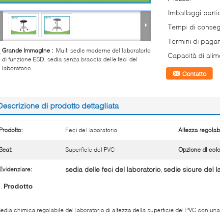
Imballaggi partic
Tempi di conse
Termini di paga
Grande immagine :
Multi sedie moderne del laboratorio
Capacità di alim
di funzione ESD, sedia senza braccia delle feci del
laboratorio
Contatto
Descrizione di prodotto dettagliata
Prodotto:
Feci del laboratorio
Altezza regolab
Seat:
Superficie del PVC
Opzione di colo
sedia delle feci del laboratorio
sedie sicure del l
Evidenziare:
,
Prodotto
1.
edia chimica regolabile del laboratorio di altezza della superficie del PVC con un