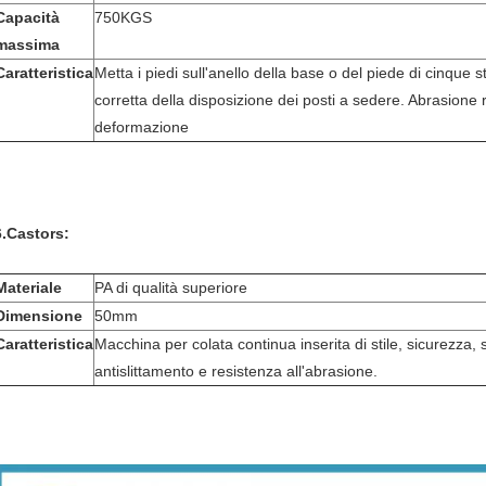
Capacità
750KGS
massima
Caratteristica
Metta i piedi sull'anello della base o del piede di cinque s
corretta della disposizione dei posti a sedere. Abrasione
deformazione
6.Castors:
Materiale
PA di qualità superiore
Dimensione
50mm
Caratteristica
Macchina per colata continua inserita di stile, sicurezza, s
antislittamento e resistenza all'abrasione.