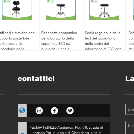
nti sedie statiche con
Panchetto economico
Sedia regolabile delle
Sed
upporto posteriore,
del laboratorio della
feci del laboratorio
con
edie sicure del
superficie ESD del
delle sedie del
ant
aboratorio della
cuoio dell'unità di
laboratorio di ESD con
del
uperficie della
elaborazione dello
la superficie del cuoio
del
chiuma del laboratorio
studente delle vendite
dell'unità di
ruo
i ESD
all'ingrosso con
elaborazione della
l'ascensore di gas
ruota
dell'acciaio
contattici
La
inossidabile
Factory Indirizzo:
Aggiunga: No.478, strada di
Liangsha 2rd, villaggio di Chendong, città di