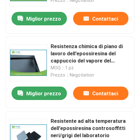
Prezzo：Negotiation
Miglior prezzo
Contattaci
Resistenza chimica di piano di
lavoro dell'epossiresina del
cappuccio del vapore del
laboratorio impermeabile
MOQ：1 pz
Prezzo：Negotiation
Miglior prezzo
Contattaci
Resistente ad alta temperatura
dell'epossiresina controsoffitti
neri/grigi del laboratorio