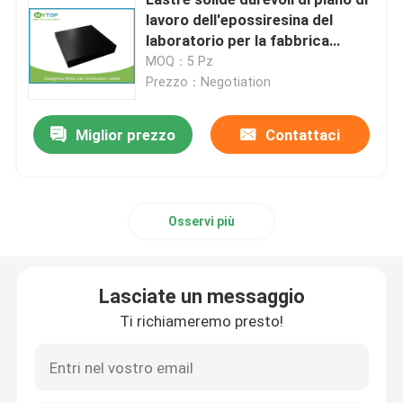
lavoro dell'epossiresina del
laboratorio per la fabbrica
Piano di lavoro dell'epossiresina
farmaceutica
MOQ：5 Pz
Prezzo：Negotiation
Governo di immagazzinaggio infiammabile
Miglior prezzo
Contattaci
Governi di stoccaggio chimici del laboratorio
Attrezzatura di laboratorio della stanza pulita
Osservi più
gabinetto di stoccaggio del laboratorio
Lasciate un messaggio
Ti richiameremo presto!
Governo di sicurezza biologico
Sedie del laboratorio di ESD