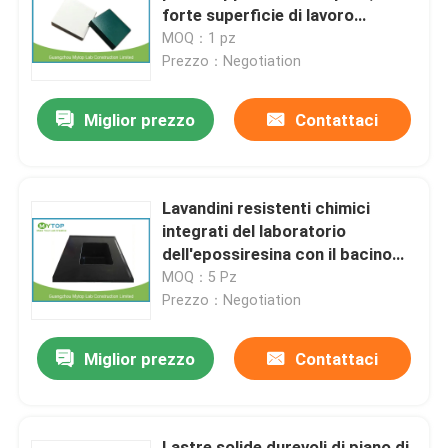
forte superficie di lavoro
chimica dell'epossiresina
MOQ：1 pz
Prodotti
Prezzo：Negotiation
Miglior prezzo
Contattaci
Mobilia moderna del laboratorio
Mobilia del laboratorio dell'università
Lavandini resistenti chimici
integrati del laboratorio
Mobilia del laboratorio dell'ospedale
dell'epossiresina con il bacino
dell'acqua del laboratorio
MOQ：5 Pz
Prezzo：Negotiation
Mobilia del laboratorio di scienza
Miglior prezzo
Contattaci
Mobilia del laboratorio del metallo
cappa di laboratorio
Lastre solide durevoli di piano di