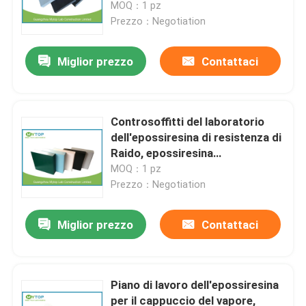
MOQ：1 pz
Prezzo：Negotiation
Miglior prezzo
Contattaci
Controsoffitti del laboratorio
dell'epossiresina di resistenza di
Raido, epossiresina
impermeabile Benchtop
MOQ：1 pz
Prezzo：Negotiation
Casa
Miglior prezzo
Contattaci
Chi siamo
Piano di lavoro dell'epossiresina
per il cappuccio del vapore,
Contatti