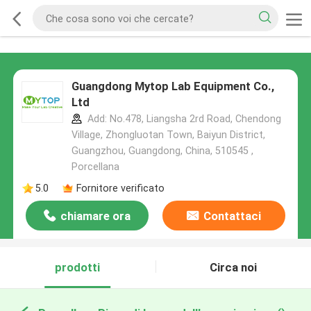
Guangdong Mytop Lab Equipment Co.,
Ltd
Add: No.478, Liangsha 2rd Road, Chendong
Village, Zhongluotan Town, Baiyun District,
Guangzhou, Guangdong, China, 510545 ,
Porcellana
5.0
Fornitore verificato
chiamare ora
Contattaci
prodotti
Circa noi