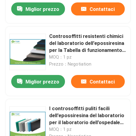
Miglior prezzo
Contattaci
Controsoffitti resistenti chimici
del laboratorio dell'epossiresina
per la Tabella di funzionamento
del laboratorio
MOQ：1 pz
Prezzo：Negotiation
Miglior prezzo
Contattaci
I controsoffitti puliti facili
dell'epossiresina del laboratorio
per il laboratorio dell'ospedale
presentano/banco
MOQ：1 pz