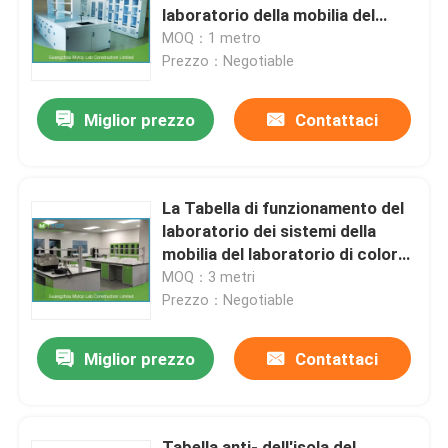
laboratorio della mobilia del
laboratorio dell'ospedale dei pp
MOQ：1 metro
Prodotti
Prezzo：Negotiable
Miglior prezzo
Contattaci
Mobilia moderna del laboratorio
Mobilia del laboratorio dell'università
La Tabella di funzionamento del
laboratorio dei sistemi della
Mobilia del laboratorio dell'ospedale
mobilia del laboratorio di colore
verde per facile patologico
MOQ：3 metri
pulisce
Prezzo：Negotiable
Mobilia del laboratorio di scienza
Miglior prezzo
Contattaci
Mobilia del laboratorio del metallo
cappa di laboratorio
Tabella anti- dell'isola del