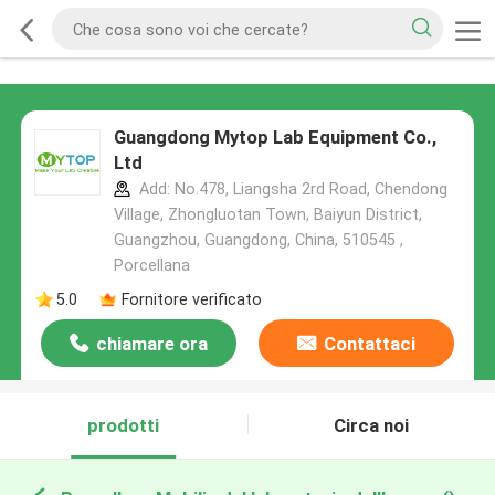
Guangdong Mytop Lab Equipment Co.,
Ltd
Add: No.478, Liangsha 2rd Road, Chendong
Village, Zhongluotan Town, Baiyun District,
Guangzhou, Guangdong, China, 510545 ,
Porcellana
5.0
Fornitore verificato
chiamare ora
Contattaci
prodotti
Circa noi