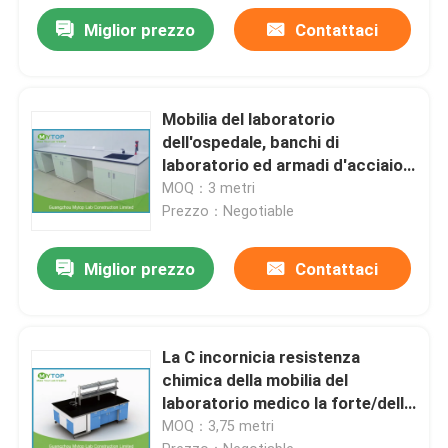
Miglior prezzo
Contattaci
Mobilia del laboratorio
dell'ospedale, banchi di
laboratorio ed armadi d'acciaio
galvanizzati
MOQ：3 metri
Prezzo：Negotiable
Miglior prezzo
Contattaci
La C incornicia resistenza
chimica della mobilia del
laboratorio medico la forte/della
Tabella funzionamento del
MOQ：3,75 metri