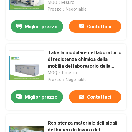
Tabella modulare del banco
MOQ：Misuro
Prezzo：Negotiable
Miglior prezzo
Contattaci
Tabella modulare del laboratorio
di resistenza chimica della
mobilia del laboratorio della
clinica pp per il laboratorio
MOQ：1 metro
Prezzo：Negotiable
Casa
Miglior prezzo
Contattaci
Chi siamo
Resistenza materiale dell'alcali
del banco da lavoro del
Contatti