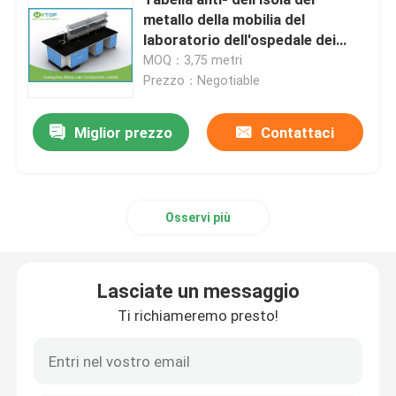
metallo della mobilia del
laboratorio dell'ospedale dei
Piano di lavoro dell'epossiresina
batteri per il laboratorio di HIV
MOQ：3,75 metri
Prezzo：Negotiable
Governo di immagazzinaggio infiammabile
Miglior prezzo
Contattaci
Governi di stoccaggio chimici del laboratorio
Attrezzatura di laboratorio della stanza pulita
Osservi più
gabinetto di stoccaggio del laboratorio
Lasciate un messaggio
Ti richiameremo presto!
Governo di sicurezza biologico
Sedie del laboratorio di ESD