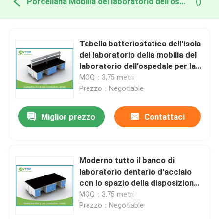
Porcellana Mobilia del laboratorio dell'ospedale
()
Tabella batteriostatica dell'isola
del laboratorio della mobilia del
laboratorio dell'ospedale per la
struttura della sala pulita C
MOQ：3,75 metri
Prezzo：Negotiable
Miglior prezzo
Contattaci
Moderno tutto il banco di
laboratorio dentario d'acciaio
con lo spazio della disposizione
dei posti a sedere per
MOQ：3,75 metri
l'ospedale/clinica
Prezzo：Negotiable