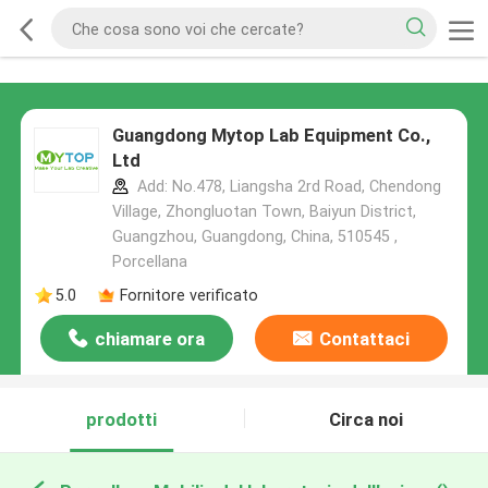
Guangdong Mytop Lab Equipment Co.,
Ltd
Add: No.478, Liangsha 2rd Road, Chendong
Village, Zhongluotan Town, Baiyun District,
Guangzhou, Guangdong, China, 510545 ,
Porcellana
5.0
Fornitore verificato
chiamare ora
Contattaci
prodotti
Circa noi