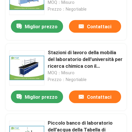
del laboratorio di biologia
MOQ：Misuro
Prezzo：Negotiable
Miglior prezzo
Contattaci
Stazioni di lavoro della mobilia
del laboratorio dell'università per
ricerca chimica con il
rifornimento idrico
MOQ：Misuro
Prezzo：Negotiable
Casa
Miglior prezzo
Contattaci
Chi siamo
Piccolo banco di laboratorio
dell'acqua della Tabella di
Contatti