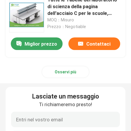
di scienza della pagina
dell'acciaio C per le scuole,
Piano di lavoro dell'epossiresina
mobilia del laboratorio di fisica
MOQ：Misuro
3000 X1500 millimetro
Prezzo：Negotiable
Governo di immagazzinaggio infiammabile
Miglior prezzo
Contattaci
Governi di stoccaggio chimici del laboratorio
Attrezzatura di laboratorio della stanza pulita
Osservi più
gabinetto di stoccaggio del laboratorio
Lasciate un messaggio
Ti richiameremo presto!
Governo di sicurezza biologico
Sedie del laboratorio di ESD