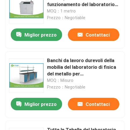
funzionamento del laboratorio
pp con resistenza chimica del
MOQ：1 metro
Prodotti
Governo
Prezzo：Negotiable
Miglior prezzo
Contattaci
Mobilia moderna del laboratorio
Mobilia del laboratorio dell'università
Banchi da lavoro durevoli della
mobilia del laboratorio di fisica
Mobilia del laboratorio dell'ospedale
del metallo per
l'università/scuola
MOQ：Misuro
Prezzo：Negotiable
Mobilia del laboratorio di scienza
Miglior prezzo
Contattaci
Mobilia del laboratorio del metallo
cappa di laboratorio
Tutte le Tabelle del laboratorio