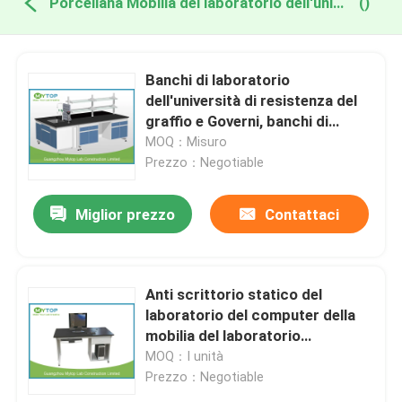
Porcellana Mobilia del laboratorio dell'università
()
Banchi di laboratorio
dell'università di resistenza del
graffio e Governi, banchi di
laboratorio di scienza
MOQ：Misuro
Prezzo：Negotiable
Miglior prezzo
Contattaci
Anti scrittorio statico del
laboratorio del computer della
mobilia del laboratorio
dell'università per il singolo
MOQ：I unità
studente
Prezzo：Negotiable