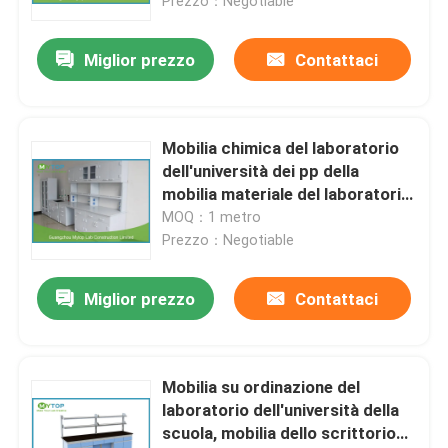
Prezzo：Negotiable
Miglior prezzo
Contattaci
Mobilia chimica del laboratorio
dell'università dei pp della
mobilia materiale del laboratorio
antimicrobica
MOQ：1 metro
Prezzo：Negotiable
Miglior prezzo
Contattaci
Mobilia su ordinazione del
laboratorio dell'università della
scuola, mobilia dello scrittorio