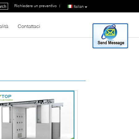
Richiedere un preventivo
|
rch
Italian
lità
Contattaci