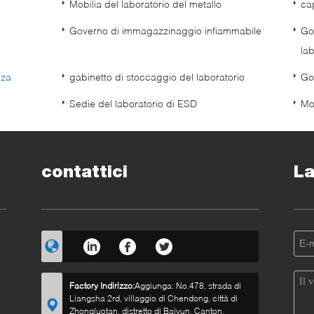
Mobilia del laboratorio del metallo
ca
Governo di immagazzinaggio infiammabile
Go
lab
nza
gabinetto di stoccaggio del laboratorio
Go
Sedie del laboratorio di ESD
Mo
contattici
La
Factory Indirizzo:
Aggiunga: No.478, strada di
Liangsha 2rd, villaggio di Chendong, città di
Zhongluotan, distretto di Baiyun, Canton,