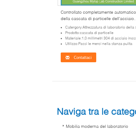
Controllato completamente automatico
della cascata di particelle dell'acciaio
inossidabile del locale senza polvere 
Catergory:Attrezzatura di laboratorio della stanza 
industria elettronica
Prodotto:cascata di particelle
Materiale:1,0 millimetri 304 di acciaio inos
Utilizzo:Passi le merci nella stanza pulita
Contattaci
Naviga tra le cate
Mobilia moderna del laboratorio