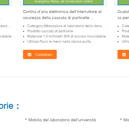
Cortina d'aria elettronica dell'interruttore di
Scatol
sicurezza della cascata di particelle
ss per
per
dell'attrezzatura di laboratorio della stanza
luce 
pulita
Catergory:Attrezzatura di laboratorio della stanza pulita
Cater
pulita dell'acciaio inossidabile
Prodotto:cascata di particelle
Prod
sidabile
Materiale:1,0 millimetri 304 di acciaio inossidabile
Mate
Utilizzo:Passi le merci nella stanza pulita
Util
Contattaci
gorie：
Mobilia del laboratorio dell'università
Mob