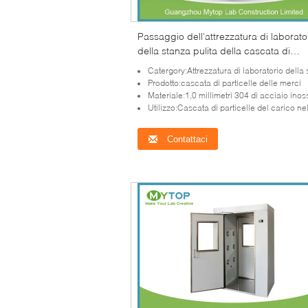
Passaggio dell'attrezzatura di laborato
della stanza pulita della cascata di
particelle di 304 ss per la fabbrica
Catergory:Attrezzatura di laboratorio della stanza 
farmaceutica
Prodotto:cascata di particelle delle merci
Materiale:1,0 millimetri 304 di acciaio inos
Utilizzo:Cascata di particelle del carico nella stanza
Contattaci