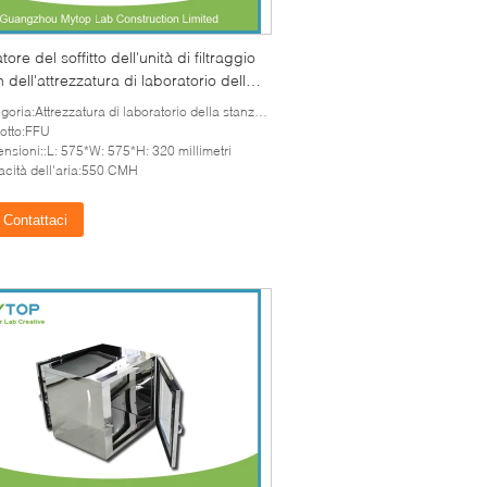
tore del soffitto dell'unità di filtraggio
n dell'attrezzatura di laboratorio della
a pulita dell'ospedale HEPA FFU
oria:Attrezzatura di laboratorio della stanza pulita
otto:FFU
nsioni::L: 575*W: 575*H: 320 millimetri
cità dell'aria:550 CMH
Contattaci