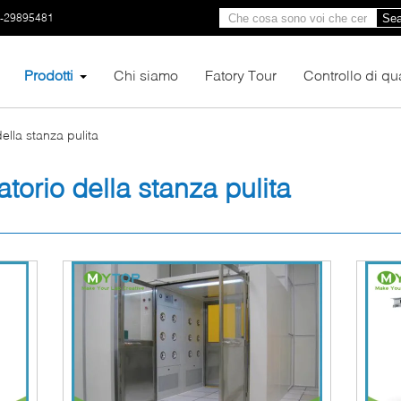
0-29895481
Sea
Prodotti
Chi siamo
Fatory Tour
Controllo di qua
della stanza pulita
atorio della stanza pulita