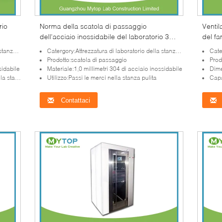
rio
Norma della scatola di passaggio
Ventila
dell'acciaio inossidabile del laboratorio 304
del fa
GMP per stanza pulita farmaceutica
stanz
pulita
Catergory:Attrezzatura di laboratorio della stanza pulita
Categ
Prodotto:scatola di passaggio
Prod
sidabile
Materiale:1,0 millimetri 304 di acciaio inossidabile
Dime
 pulita
Utilizzo:Passi le merci nella stanza pulita
Capa
Contattaci