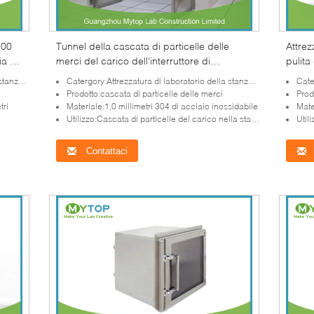
100
Tunnel della cascata di particelle delle
Attrez
ia a
merci del carico dell'interruttore di
pulita
sicurezza elettrico con le doppie porte per
cascat
pulita
Catergory:Attrezzatura di laboratorio della stanza pulita
Cater
il locale senza polvere
fabbri
Prodotto:cascata di particelle delle merci
Prod
tri
Materiale:1,0 millimetri 304 di acciaio inossidabile
Mate
Utilizzo:Cascata di particelle del carico nella stanza pulita
Utili
Contattaci