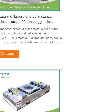
zatura di laboratorio della stanza
 della classe 100, passaggio della
a di particelle delle merci per la
gory:Attrezzatura di laboratorio della stanza pulita
ca dell'alimento
otto:cascata di particelle delle merci
riale:1,0 millimetri 304 di acciaio inossidabile
zzo:Cascata di particelle del carico nella stanza pulita
Contattaci