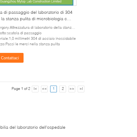
a di passaggio del laboratorio di 304
 la stanza pulita di microbiologia con
UV
gory:Attrezzatura di laboratorio della stanza pulita
otto:scatola di passaggio
riale:1,0 millimetri 304 di acciaio inossidabile
izzo:Passi le merci nella stanza pulita
Contattaci
Page 1 of 2
|<
<<
1
2
>>
>|
ilia del laboratorio dell'ospedale