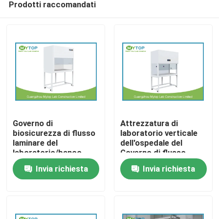
Prodotti raccomandati
Governo di
Attrezzatura di
biosicurezza di flusso
laboratorio verticale
laminare del
dell'ospedale del
laboratorio/banco
Governo di flusso
Casa
flusso laminare per
laminare con la
Invia richiesta
Invia richiesta
stanza pulita
finestra di vetro
laterale
Prodotti
Circa noi