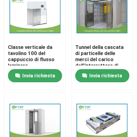
Giro della fabbrica
Controllo di qualità
Classe verticale da
Tunnel della cascata
tavolino 100 del
di particelle delle
Mobilia moderna del laboratorio
cappuccio di flusso
merci del carico
laminare
dell'interruttore di
dell'attrezzatura di
sicurezza elettrico
Invia richiesta
Invia richiesta
Mobilia del laboratorio dell'università
laboratorio della
con le doppie porte
stanza pulita
per il locale senza
dell'ospedale
polvere
Mobilia del laboratorio dell'ospedale
Mobilia del laboratorio di scienza
Mobilia del laboratorio del metallo