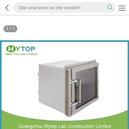
1
/
1