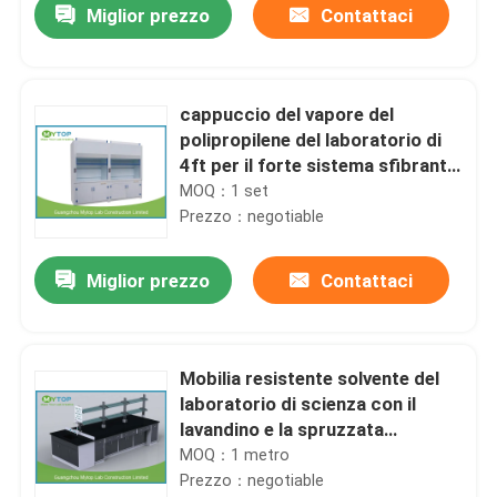
Miglior prezzo
Contattaci
cappuccio del vapore del
polipropilene del laboratorio di
4ft per il forte sistema sfibrante
di prova dell'alcali e dell'acido
MOQ：1 set
Prezzo：negotiable
Miglior prezzo
Contattaci
Casa
Mobilia resistente solvente del
laboratorio di scienza con il
Prodotti
lavandino e la spruzzata
dell'acqua
MOQ：1 metro
Prezzo：negotiable
Circa noi