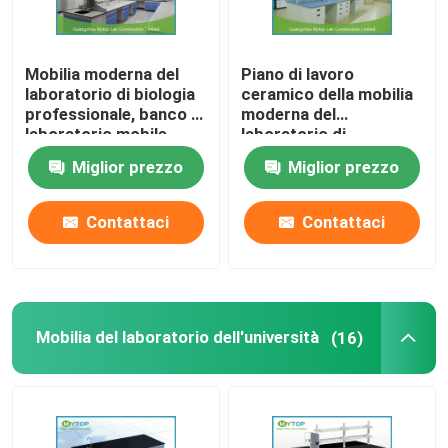
Sedie del laboratorio di ESD
Mobilia moderna del
Piano di lavoro
laboratorio di biologia
ceramico della mobilia
Montaggi del laboratorio
professionale, banco di
moderna del
laboratorio mobile
laboratorio di
resistenza della
Miglior prezzo
Miglior prezzo
corrosione per la
farmacia
Contattaci
Contattaci
Mobilia del laboratorio dell'università
(16)