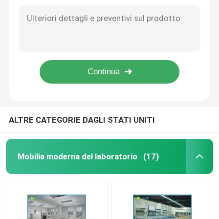
Cappucci di ventilazione del laboratorio di resistente agli'acidi per il laboratorio ospedale/della scuola su misura
5 piedi di cappa d'acciaio del laboratorio per la scuola, cappuccio chimico dello sfiato
cappa di laboratorio
Cappuccio resistente 4ft del vapore del laboratorio del graffio per esaurire nocivo chimico del gas
Attrezzatura di laboratorio del cappuccio del vapore del laboratorio del metallo, cappa canalizzata
Piano di lavoro dell'epossiresina
Cappuccio del vapore del metallo per il laboratorio chimico 5 piedi, cappuccio dello sfiato di chimica di sicurezza
Cappuccio del vapore del laboratorio del metallo della clinica per l'estrazione dell'odore del laboratorio dell'ospedale
Governo di immagazzinaggio infiammabile
Governi di stoccaggio chimici del laboratorio
ALTRE CATEGORIE DAGLI STATI UNITI
Attrezzatura di laboratorio della stanza pulita
Mobilia moderna del laboratorio
(17)
gabinetto di stoccaggio del laboratorio
Governo di sicurezza biologico