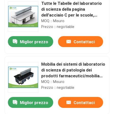
Tutte le Tabelle del laboratorio
di scienza della pagina
dell'acciaio C per le scuole,
mobilia del laboratorio di fisica
MOQ：Misuro
3000 X1500 millimetro
Prezzo：negotiable
Miglior prezzo
Contattaci
Mobilia dei sistemi di laboratorio
di scienza di patologia dei
prodotti farmaceutici/mobilia
modulare del laboratorio
MOQ：Misuro
Prezzo：negotiable
Miglior prezzo
Contattaci