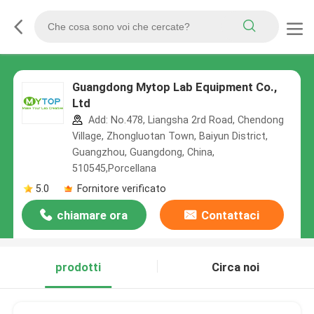
Guangdong Mytop Lab Equipment Co.,
Ltd
Add: No.478, Liangsha 2rd Road, Chendong
Village, Zhongluotan Town, Baiyun District,
Guangzhou, Guangdong, China,
510545,Porcellana
5.0
Fornitore verificato
chiamare ora
Contattaci
prodotti
Circa noi