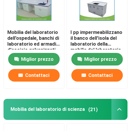
Mobilia del laboratorio
I pp impermeabilizzano
dell'ospedale, banchi di
il banco dell'isola del
laboratorio ed armadi
laboratorio della
d'acciaio galvanizzati
mobilia del laboratorio
dell'ospedale con
Miglior prezzo
Miglior prezzo
spruzzata posteriore
Contattaci
Contattaci
Mobilia del laboratorio di scienza
(21)