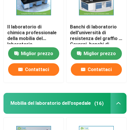
Il laboratorio di
Banchi di laboratorio
chimica professionale
dell'università di
della mobilia del
resistenza del graffio e
laboratorio
Governi, banchi di
dell'università presenta
laboratorio di scienza
Miglior prezzo
Miglior prezzo
la resistenza chimica
Contattaci
Contattaci
Mobilia del laboratorio dell'ospedale
(16)