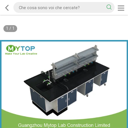
1
/
1