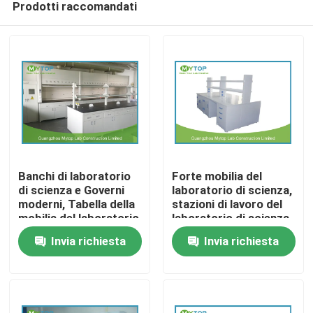
Prodotti raccomandati
Banchi di laboratorio
Forte mobilia del
di scienza e Governi
laboratorio di scienza,
moderni, Tabella della
stazioni di lavoro del
mobilia del laboratorio
laboratorio di scienza
Casa
della scuola
per il dipartimento di
Invia richiesta
Invia richiesta
ricerca
Chi siamo
Contatti