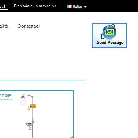
Richiedere un preventivo
|
rch
Italian
lità
Contattaci