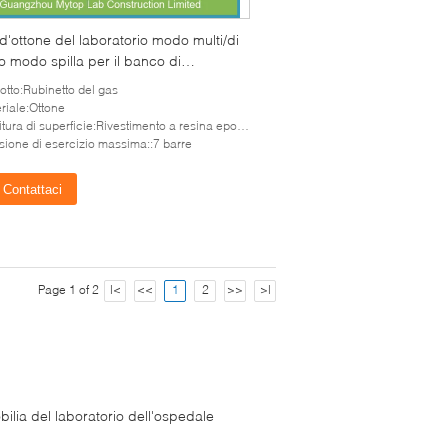
 d'ottone del laboratorio modo multi/di
o modo spilla per il banco di
torio
otto:Rubinetto del gas
riale:Ottone
tura di superficie:Rivestimento a resina epossidica lucido
sione di esercizio massima::7 barre
Contattaci
Page 1 of 2
|<
<<
1
2
>>
>|
ilia del laboratorio dell'ospedale