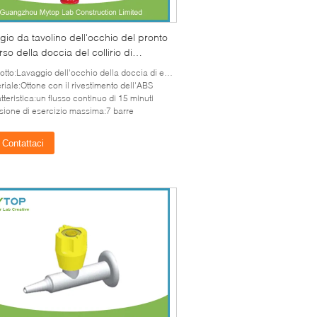
io da tavolino dell'occhio del pronto
so della doccia del collirio di
nza di sicurezza per la Tabella del
tto:Lavaggio dell'occhio della doccia di emergenza
torio
riale:Ottone con il rivestimento dell'ABS
tteristica:un flusso continuo di 15 minuti
sione di esercizio massima:7 barre
Contattaci