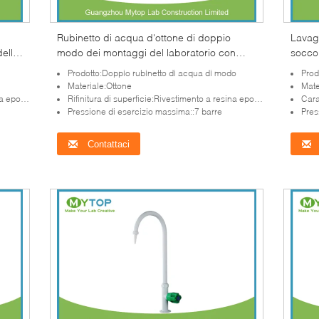
Rubinetto di acqua d'ottone di doppio
Lavagg
dello
modo dei montaggi del laboratorio con
soccor
del
rivestimento a resina epossidica lucido
emerge
Prodotto:Doppio rubinetto di acqua di modo
Prodo
labora
Materiale:Ottone
Mate
a lucido
Rifinitura di superficie:Rivestimento a resina epossidica lucido
Cara
Pressione di esercizio massima::7 barre
Pres
Contattaci