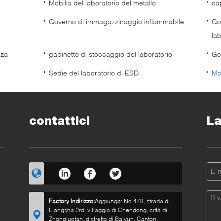
Mobilia del laboratorio del metallo
ca
Governo di immagazzinaggio infiammabile
Go
lab
nza
gabinetto di stoccaggio del laboratorio
Go
Sedie del laboratorio di ESD
Mo
contattici
La
Factory Indirizzo:
Aggiunga: No.478, strada di
Liangsha 2rd, villaggio di Chendong, città di
Zhongluotan, distretto di Baiyun, Canton,