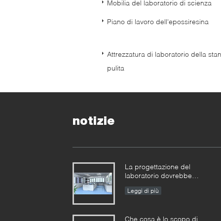
Mobilia del laboratorio di scienza
Piano di lavoro dell'epossiresina
Attrezzatura di laboratorio della sta
pulita
notizie
La progettazione del
laboratorio dovrebbe
razionalizzare lo spazio
Leggi di più
Che cosa è lo scopo di