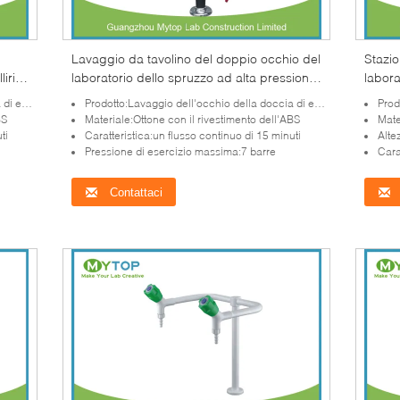
Lavaggio da tavolino del doppio occhio del
Stazio
lirio
laboratorio dello spruzzo ad alta pressione
labora
dei montaggi per il banco di laboratorio
dell'a
rgenza
Prodotto:Lavaggio dell'occhio della doccia di emergenza
Prodo
di alt
BS
Materiale:Ottone con il rivestimento dell'ABS
Mate
ti
Caratteristica:un flusso continuo di 15 minuti
Alte
Pressione di esercizio massima:7 barre
Cara
Contattaci