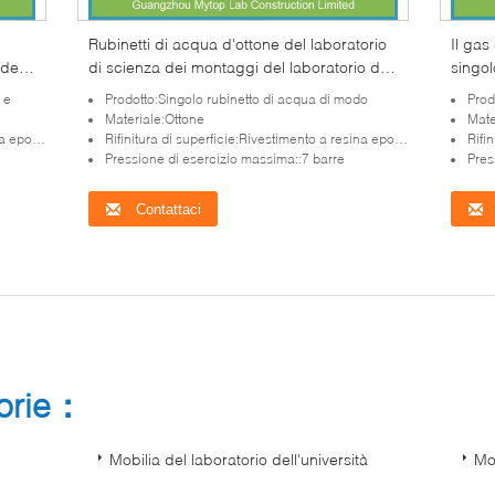
Rubinetti di acqua d'ottone del laboratorio
Il gas
 del
di scienza dei montaggi del laboratorio di
singol
stente
singolo modo per il cappuccio del vapore
labora
 e
Prodotto:Singolo rubinetto di acqua di modo
Prod
Materiale:Ottone
Mate
a lucido
Rifinitura di superficie:Rivestimento a resina epossidica lucido
Rifini
Pressione di esercizio massima::7 barre
Pres
Contattaci
gorie：
Mobilia del laboratorio dell'università
Mob