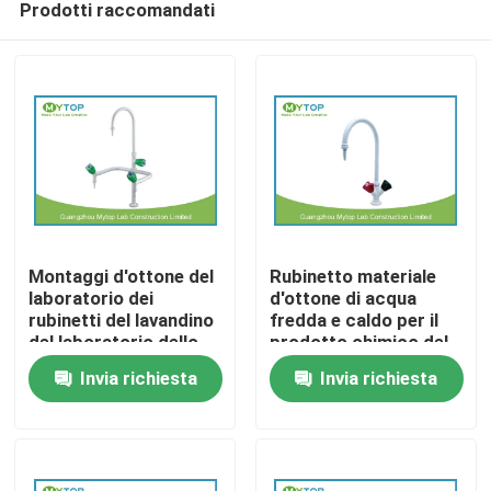
Prodotti raccomandati
Montaggi d'ottone del
Rubinetto materiale
laboratorio dei
d'ottone di acqua
rubinetti del lavandino
fredda e caldo per il
del laboratorio dello
prodotto chimico del
Casa
sbocco triplo per il
rifornimento idrico del
Invia richiesta
Invia richiesta
rifornimento idrico del
laboratorio resistente
laboratorio
Chi siamo
Contatti