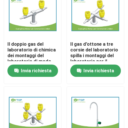
Prodotti
Mobilia moderna del laboratorio
Il doppio gas del
Il gas d'ottone a tre
laboratorio di chimica
corsie del laboratorio
Mobilia del laboratorio dell'università
dei montaggi del
spilla i montaggi del
laboratorio di modo
laboratorio per il
spilla il materiale
banco di laboratorio
Invia richiesta
Invia richiesta
Mobilia del laboratorio dell'ospedale
dell'ottone della
chimico
valvola
Mobilia del laboratorio di scienza
Mobilia del laboratorio del metallo
cappa di laboratorio