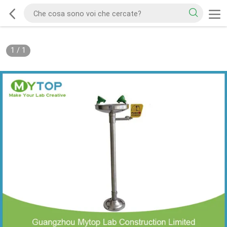
1
/
1