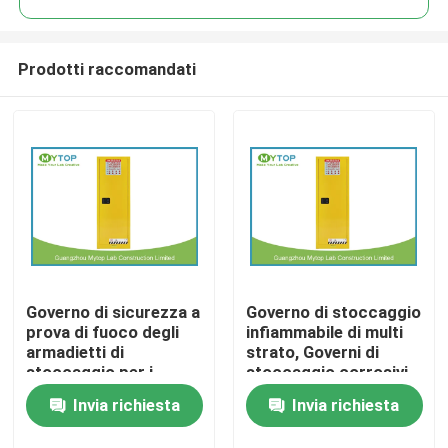
Prodotti raccomandati
Governo di sicurezza a
Governo di stoccaggio
Casa
prova di fuoco degli
infiammabile di multi
armadietti di
strato, Governi di
stoccaggio per i
stoccaggio corrosivi
Chi siamo
liquidi infiammabili 22
liquidi chimici
Invia richiesta
Invia richiesta
galloni
Contatti