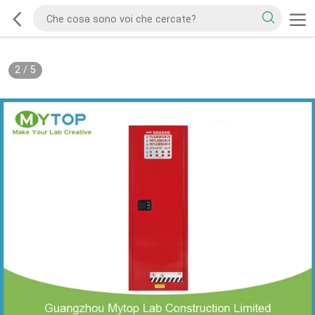
2
/
5