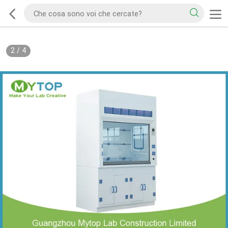
2
/
4