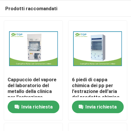
Prodotti raccomandati
Cappuccio del vapore
6 piedi di cappa
del laboratorio del
chimica dei pp per
metallo della clinica
l'estrazione dell'aria
Casa
per l'estrazione
del prodotto chimico
dell'odore del
nocivo dell'ospedale
Invia richiesta
Invia richiesta
laboratorio
Prodotti
dell'ospedale
Circa noi