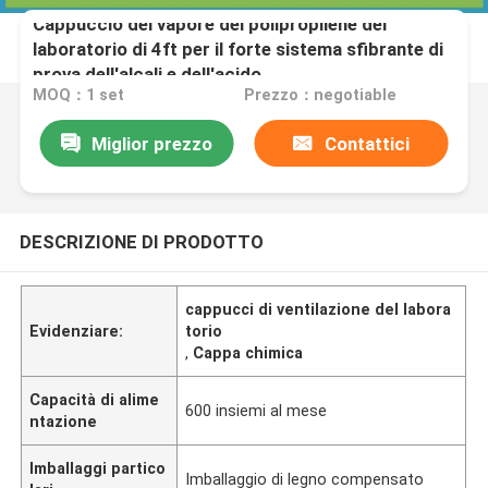
Cappuccio del vapore del polipropilene del
laboratorio di 4ft per il forte sistema sfibrante di
prova dell'alcali e dell'acido
MOQ：1 set
Prezzo：negotiable
Miglior prezzo
Contattici
DESCRIZIONE DI PRODOTTO
cappucci di ventilazione del labora
Evidenziare:
torio
,
Cappa chimica
Capacità di alime
600 insiemi al mese
ntazione
Imballaggi partico
Imballaggio di legno compensato