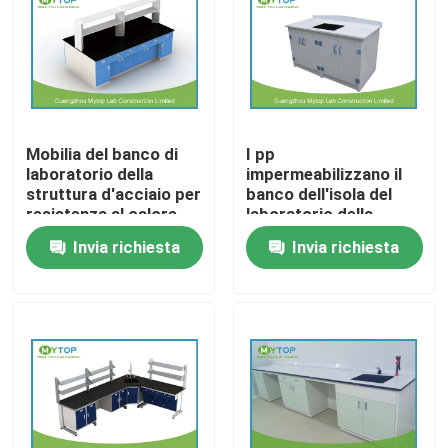
Prodotti
Mobilia moderna del laboratorio
Mobilia del banco di
I pp
laboratorio della
impermeabilizzano il
Mobilia del laboratorio dell'università
struttura d'acciaio per
banco dell'isola del
resistenza al calore
laboratorio della
del laboratorio di HIV
mobilia del laboratorio
Invia richiesta
Invia richiesta
Mobilia del laboratorio dell'ospedale
dell'ospedale con
spruzzata posteriore
Mobilia del laboratorio di scienza
Mobilia del laboratorio del metallo
cappa di laboratorio