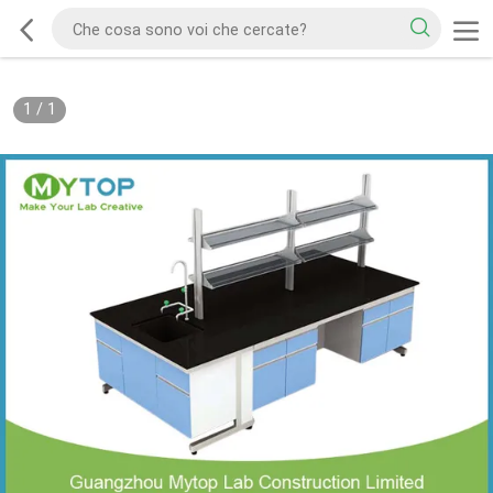
1
/
1