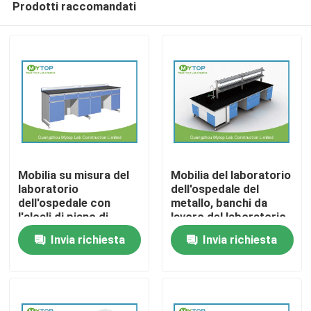
Prodotti raccomandati
Mobilia su misura del
Mobilia del laboratorio
laboratorio
dell'ospedale del
dell'ospedale con
metallo, banchi da
l'alcali di piano di
lavoro del laboratorio
Casa
lavoro
per ricerca di PCR
Invia richiesta
Invia richiesta
dell'epossiresina -
resistente
Chi siamo
Contatti