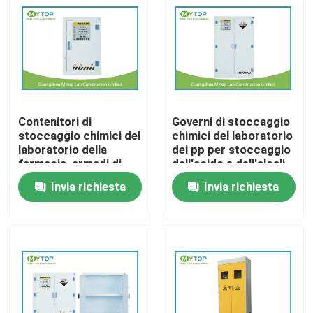
Prodotti
Mobilia moderna del laboratorio
Contenitori di
Governi di stoccaggio
Mobilia del laboratorio dell'università
stoccaggio chimici del
chimici del laboratorio
laboratorio della
dei pp per stoccaggio
farmacia, armadi di
dell'acido e dell'alcali
Mobilia del laboratorio dell'ospedale
stoccaggio chimici
dell'ospedale
Invia richiesta
Invia richiesta
Mobilia del laboratorio di scienza
Mobilia del laboratorio del metallo
cappa di laboratorio