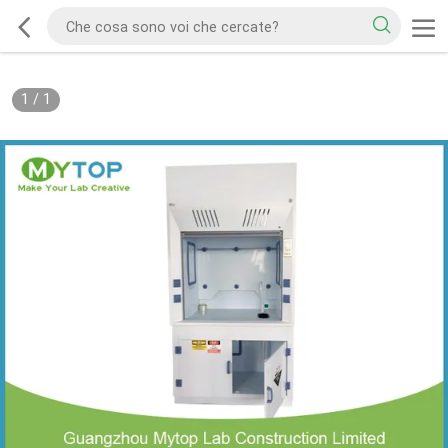
1
/
1