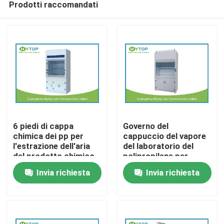
Prodotti raccomandati
6 piedi di cappa
Governo del
chimica dei pp per
cappuccio del vapore
l'estrazione dell'aria
del laboratorio del
del prodotto chimico
polipropilene per
Casa
nocivo dell'ospedale
resistenza chimica del
Invia richiesta
Invia richiesta
laboratorio di scienza
Chi siamo
Contatti