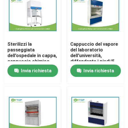
Prodotti
Mobilia moderna del laboratorio
Sterilizzi la
Cappuccio del vapore
passeggiata
del laboratorio
Mobilia del laboratorio dell'università
dell'ospedale in cappa,
dell'università,
cappuccio chimico
diffondente i piedi/5
Ductless del vapore
piedi della cappa 4 del
Invia richiesta
Invia richiesta
Mobilia del laboratorio dell'ospedale
laboratorio
Mobilia del laboratorio di scienza
Mobilia del laboratorio del metallo
cappa di laboratorio