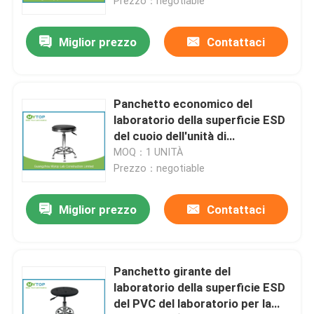
cinque stelle
Prezzo：negotiable
Miglior prezzo
Contattaci
Panchetto economico del
laboratorio della superficie ESD
del cuoio dell'unità di
elaborazione dello studente delle
MOQ：1 UNITÀ
vendite all'ingrosso con
Prezzo：negotiable
l'ascensore di gas dell'acciaio
inossidabile
Miglior prezzo
Contattaci
Panchetto girante del
laboratorio della superficie ESD
del PVC del laboratorio per la