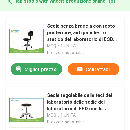
lab stools with wheels produzione online
(6)
Sedie senza braccia con resto
posteriore, anti panchetto
statico del laboratorio di ESD
del laboratorio con le ruote
MOQ：1 UNITÀ
Prezzo：negotiable
Miglior prezzo
Contattaci
Sedia regolabile delle feci del
laboratorio delle sedie del
laboratorio di ESD con la
superficie del cuoio dell'unità di
MOQ：1 UNITÀ
elaborazione della ruota
Prezzo：negotiable