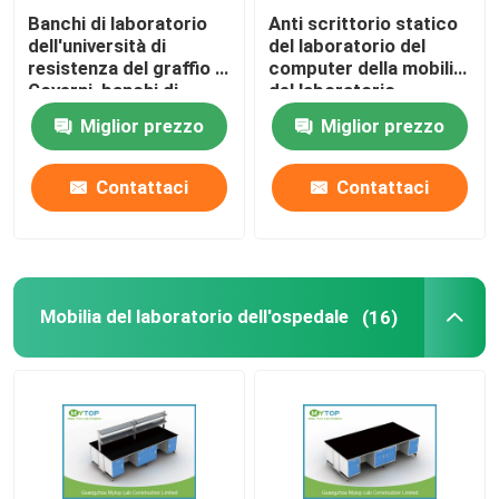
Banchi di laboratorio
Anti scrittorio statico
dell'università di
del laboratorio del
Sedie del laboratorio di ESD
resistenza del graffio e
computer della mobilia
Governi, banchi di
del laboratorio
laboratorio di scienza
dell'università per il
Montaggi del laboratorio
Miglior prezzo
Miglior prezzo
singolo studente
Contattaci
Contattaci
Mobilia del laboratorio dell'ospedale
(16)