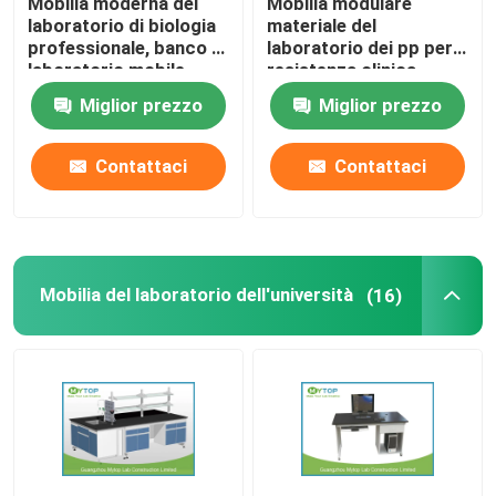
Mobilia moderna del
Mobilia modulare
laboratorio di biologia
materiale del
professionale, banco di
laboratorio dei pp per
cappa di laboratorio
laboratorio mobile
resistenza clinica
dell'alcali dell'ospedale
Miglior prezzo
Miglior prezzo
Piano di lavoro dell'epossiresina
Contattaci
Contattaci
Governo di immagazzinaggio infiammabile
Governi di stoccaggio chimici del laboratorio
Mobilia del laboratorio dell'università
(16)
Attrezzatura di laboratorio della stanza pulita
gabinetto di stoccaggio del laboratorio
Governo di sicurezza biologico