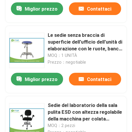
Miglior prezzo
Contattaci
Le sedie senza braccia di
superficie dell'ufficio dell'unità di
elaborazione con le ruote, banco
di laboratorio defeca 420
MOQ：1 UNITÀ
millimetri - 560 millimetri
Prezzo：negotiable
Miglior prezzo
Contattaci
Sedie del laboratorio della sala
pulita ESD con altezza regolabile
della macchina per colata
continua e del bracciolo di
MOQ：2 pezzi