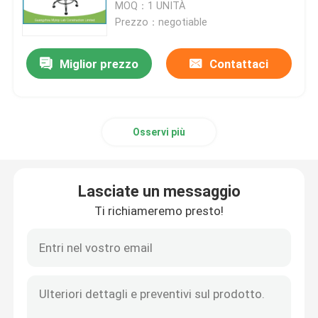
fabbrica elettronica del
MOQ：1 UNITÀ
prodotto
Prezzo：negotiable
Miglior prezzo
Contattaci
Osservi più
Lasciate un messaggio
Ti richiameremo presto!
Casa
Prodotti
Circa noi