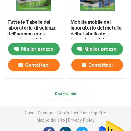
Tutte le Tabelle del
Mobilia mobile del
laboratorio di scienza
laboratorio del metallo
dell'acciaio con i
della Tabella del
lavandini, mobilia
laboratorio del
generale dei sistemi di
Governo per il
Miglior prezzo
Miglior prezzo
laboratorio
laboratorio di fisico
medica di chimica
Contattaci
Contattaci
Osservi più
Casa
Circa noi
Contattaci
Desktop Site
Mappa del sito
Privacy Policy