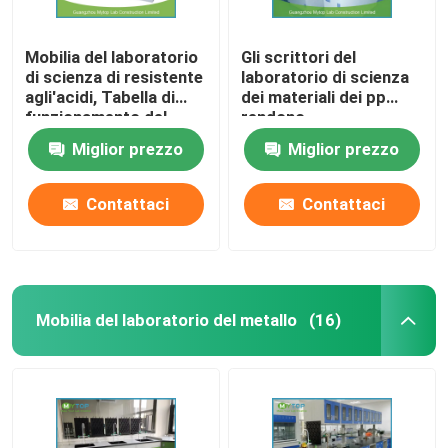
Mobilia del laboratorio
Gli scrittori del
di scienza di resistente
laboratorio di scienza
agli'acidi, Tabella di
dei materiali dei pp
funzionamento del
rendono
laboratorio di chimica
incombustibile/la
Miglior prezzo
Miglior prezzo
dei pp
macchia della mobilia
laboratorio di chimica
resistente
Contattaci
Contattaci
Mobilia del laboratorio del metallo
(16)