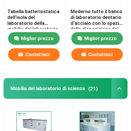
Tabella batteriostatica
Moderno tutto il banco
dell'isola del
di laboratorio dentario
laboratorio della
d'acciaio con lo spazio
mobilia del laboratorio
della disposizione dei
dell'ospedale per la
posti a sedere per
Miglior prezzo
Miglior prezzo
struttura della sala
l'ospedale/clinica
pulita C
Contattaci
Contattaci
Mobilia del laboratorio di scienza
(21)