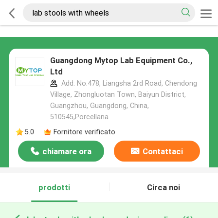
Guangdong Mytop Lab Equipment Co.,
Ltd
Add: No.478, Liangsha 2rd Road, Chendong
Village, Zhongluotan Town, Baiyun District,
Guangzhou, Guangdong, China,
510545,Porcellana
5.0
Fornitore verificato
chiamare ora
Contattaci
prodotti
Circa noi