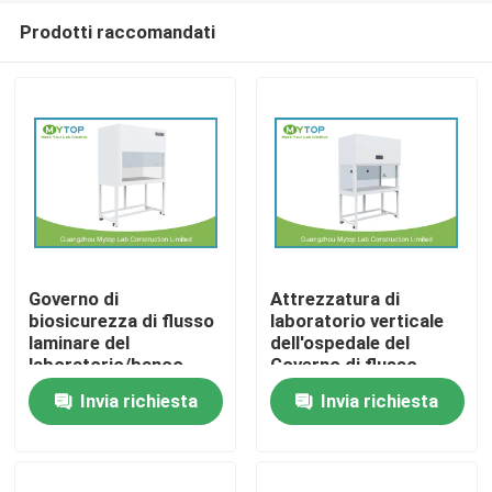
Prodotti raccomandati
Governo di
Attrezzatura di
biosicurezza di flusso
laboratorio verticale
laminare del
dell'ospedale del
Casa
laboratorio/banco
Governo di flusso
flusso laminare per
laminare con la
Invia richiesta
Invia richiesta
stanza pulita
finestra di vetro
Chi siamo
laterale
Contatti