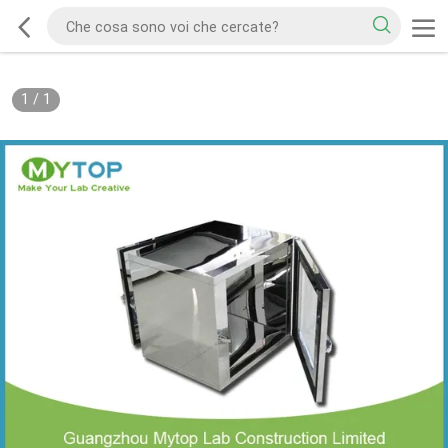
1
/
1