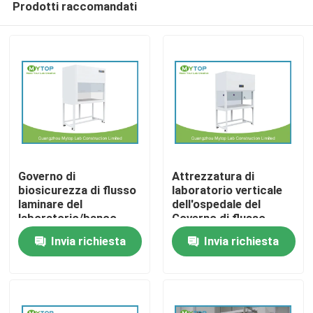
Prodotti raccomandati
Governo di
Attrezzatura di
biosicurezza di flusso
laboratorio verticale
laminare del
dell'ospedale del
laboratorio/banco
Governo di flusso
Casa
flusso laminare per
laminare con la
Invia richiesta
Invia richiesta
stanza pulita
finestra di vetro
laterale
Chi siamo
Contatti