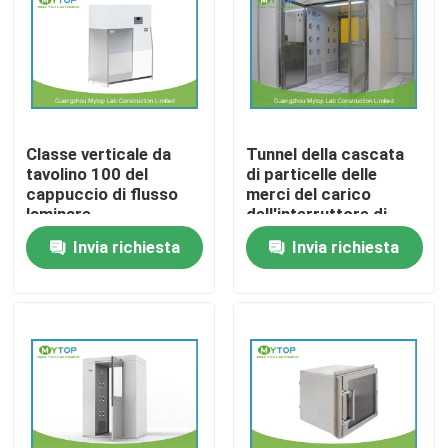
Prodotti
Mobilia moderna del laboratorio
Classe verticale da
Tunnel della cascata
tavolino 100 del
di particelle delle
Mobilia del laboratorio dell'università
cappuccio di flusso
merci del carico
laminare
dell'interruttore di
dell'attrezzatura di
sicurezza elettrico
Invia richiesta
Invia richiesta
Mobilia del laboratorio dell'ospedale
laboratorio della
con le doppie porte
stanza pulita
per il locale senza
dell'ospedale
polvere
Mobilia del laboratorio di scienza
Mobilia del laboratorio del metallo
cappa di laboratorio