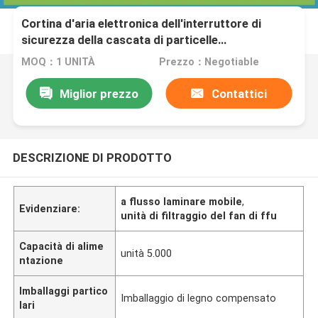
Cortina d'aria elettronica dell'interruttore di
sicurezza della cascata di particelle
dell'attrezzatura di laboratorio della stanza pulita
MOQ：1 UNITÀ
Prezzo：Negotiable
dell'acciaio inossidabile
Miglior prezzo
Contattici
DESCRIZIONE DI PRODOTTO
a flusso laminare mobile
,
Evidenziare:
unità di filtraggio del fan di ffu
Capacità di alime
unità 5.000
ntazione
Imballaggi partico
Imballaggio di legno compensato
lari