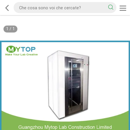
1
/
1