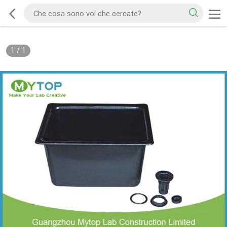
1
/
1