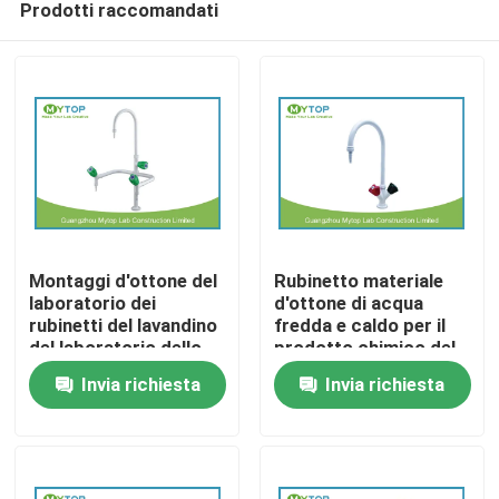
Prodotti raccomandati
Montaggi d'ottone del
Rubinetto materiale
laboratorio dei
d'ottone di acqua
rubinetti del lavandino
fredda e caldo per il
del laboratorio dello
prodotto chimico del
Casa
sbocco triplo per il
rifornimento idrico del
Invia richiesta
Invia richiesta
rifornimento idrico del
laboratorio resistente
laboratorio
Chi siamo
Contatti