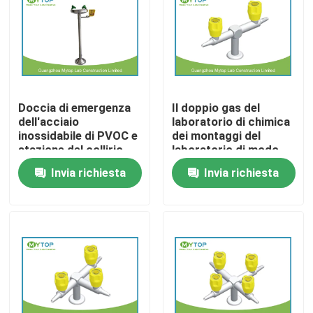
Prodotti
Mobilia moderna del laboratorio
Doccia di emergenza
Il doppio gas del
dell'acciaio
laboratorio di chimica
Mobilia del laboratorio dell'università
inossidabile di PVOC e
dei montaggi del
stazione del collirio
laboratorio di modo
per industria chimica
spilla il materiale
Invia richiesta
Invia richiesta
Mobilia del laboratorio dell'ospedale
dell'ottone della
valvola
Mobilia del laboratorio di scienza
Mobilia del laboratorio del metallo
cappa di laboratorio