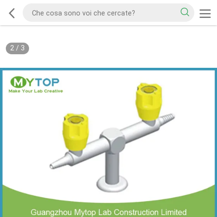
2
/
3