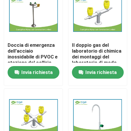
Prodotti
Mobilia moderna del laboratorio
Doccia di emergenza
Il doppio gas del
dell'acciaio
laboratorio di chimica
Mobilia del laboratorio dell'università
inossidabile di PVOC e
dei montaggi del
stazione del collirio
laboratorio di modo
per industria chimica
spilla il materiale
Invia richiesta
Invia richiesta
Mobilia del laboratorio dell'ospedale
dell'ottone della
valvola
Mobilia del laboratorio di scienza
Mobilia del laboratorio del metallo
cappa di laboratorio