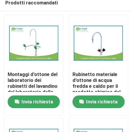
Prodotti raccomandati
Montaggi d'ottone del
Rubinetto materiale
laboratorio dei
d'ottone di acqua
rubinetti del lavandino
fredda e caldo per il
del laboratorio dello
prodotto chimico del
Casa
sbocco triplo per il
rifornimento idrico del
Invia richiesta
Invia richiesta
rifornimento idrico del
laboratorio resistente
laboratorio
Chi siamo
Contatti