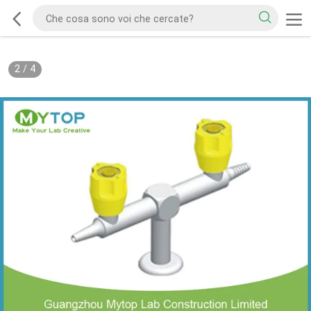
2
/
4