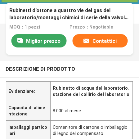
Rubinetti d'ottone a quattro vie del gas del
laboratorio/montaggi chimici di serie della valvola
del gallo del gas
MOQ：1 pezzi
Prezzo：Negotiable
Miglior prezzo
Contattici
DESCRIZIONE DI PRODOTTO
Rubinetto di acqua del laboratorio
,
Evidenziare:
stazione del collirio del laboratorio
Capacità di alime
8.000 al mese
ntazione
Imballaggi partico
Contenitore di cartone o imballaggio
lari
di legno del compensato