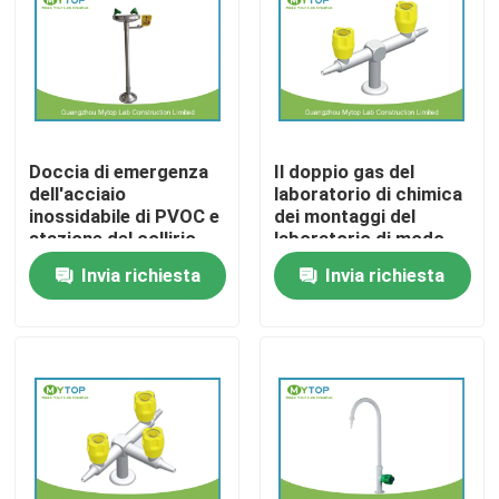
Prodotti
Mobilia moderna del laboratorio
Doccia di emergenza
Il doppio gas del
dell'acciaio
laboratorio di chimica
Mobilia del laboratorio dell'università
inossidabile di PVOC e
dei montaggi del
stazione del collirio
laboratorio di modo
per industria chimica
spilla il materiale
Invia richiesta
Invia richiesta
Mobilia del laboratorio dell'ospedale
dell'ottone della
valvola
Mobilia del laboratorio di scienza
Mobilia del laboratorio del metallo
cappa di laboratorio